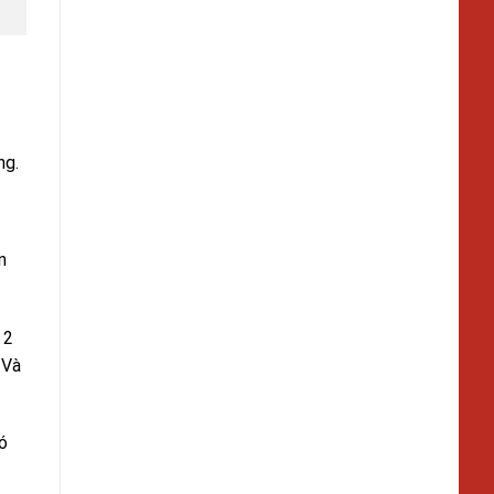
ng.
n
 2
 Và
ó