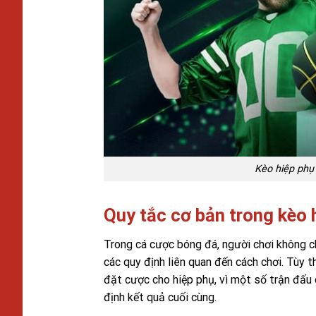
Kèo hiệp phụ
Quy tắc cơ bản trong kèo 
Trong cá cược bóng đá, người chơi không c
các quy định liên quan đến cách chơi. Tùy t
đặt cược cho hiệp phụ, vì một số trận đấu c
định kết quả cuối cùng.