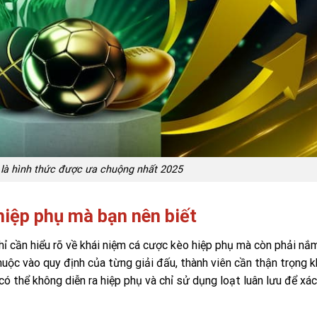
 là hình thức được ưa chuộng nhất 2025
hiệp phụ mà bạn nên biết
hỉ cần hiểu rõ về khái niệm cá cược kèo hiệp phụ mà còn phải nắ
huộc vào quy định của từng giải đấu, thành viên cần thận trọng k
ó thể không diễn ra hiệp phụ và chỉ sử dụng loạt luân lưu để xác