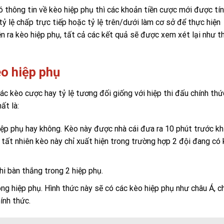
ó thông tin về kèo hiệp phụ thì các khoản tiền cược mới được tí
ỷ lệ chấp trực tiếp hoặc tỷ lệ trên/dưới làm cơ sở để thực hiện
ễn ra kèo hiệp phụ, tất cả các kết quả sẽ được xem xét lại như t
èo hiệp phụ
ác kèo cược hay tỷ lệ tương đối giống với hiệp thi đấu chính thứ
ất là:
ệp phụ hay không. Kèo này được nhà cái đưa ra 10 phút trước kh
à tất nhiên kèo này chỉ xuất hiện trong trường hợp 2 đội đang có 
i bàn thắng trong 2 hiệp phụ.
g hiệp phụ. Hình thức này sẽ có các kèo hiệp phụ như châu Á, c
ính thức.