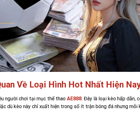
uan Về Loại Hình Hot Nhất Hiện Na
ều người chơi tại mục thể thao
AE888
. Đây là loại kèo hấp dẫn, 
Mặc dù kèo này chỉ xuất hiện trong số ít trận bóng đá nhưng mỗi 