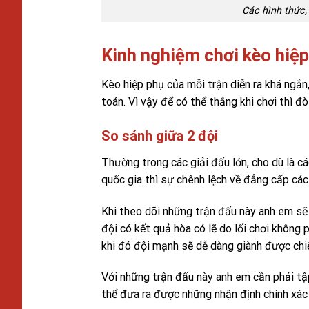
Các hình thức,
Kinh nghiệm chơi kèo hiệ
Kèo hiệp phụ của mỗi trận diễn ra khá ngắn,
toán. Vì vậy để có thể thắng khi chơi thì đ
So sánh giữa 2 đội
Thường trong các giải đấu lớn, cho dù là c
quốc gia thì sự chênh lệch về đẳng cấp các
Khi theo dõi những trận đấu này anh em sẽ 
đội có kết quả hòa có lẽ do lối chơi không
khi đó đội mạnh sẽ dễ dàng giành được chi
Với những trận đấu này anh em cần phải tập
thể đưa ra được những nhận định chính xác