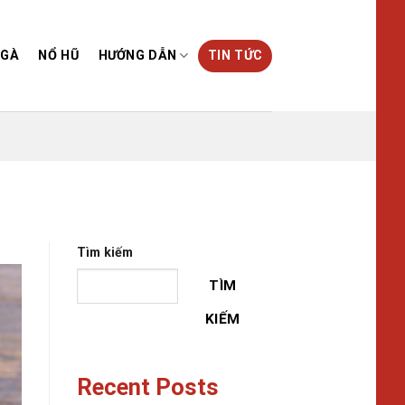
 GÀ
NỔ HŨ
HƯỚNG DẪN
TIN TỨC
Tìm kiếm
TÌM
KIẾM
Recent Posts