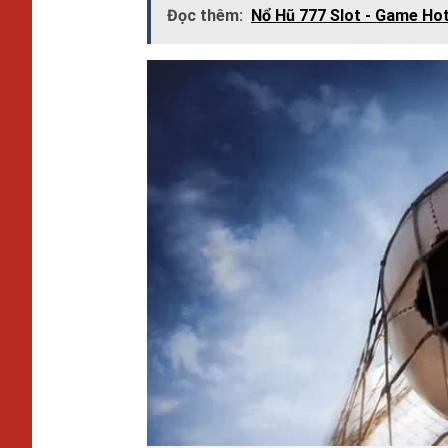
Đọc thêm:
Nổ Hũ 777 Slot - Game Hot