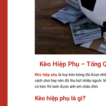
Kèo Hiệp Phụ – Tổng Q
Kèo hiệp phụ
là loại kèo bóng đá được nhi
cách chơi hay nên đã thu hút nhiều người. 
có kèo thì luôn được anh em chào đón.
Kèo hiệp phụ là gì?