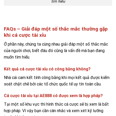
tìm hiểu
FAQs – Giải đáp một số thắc mắc thường gặp
khi cá cược tài xỉu
Ở phần này, chúng ta cùng nhau giải đáp một số thắc mắc
của người chơi, biết đâu đó cũng là vấn đề mà bạn đang
muốn tìm hiểu.
Kết quả cá cược tài xỉu có công bằng không?
Nhà cái cam kết tính công bằng khi mọi kết quả được kiểm
soát chặt chẽ bởi các tổ chức quốc tế uy tín toàn cầu.
Cá cược tài xỉu tại AE888 có được xem là hợp pháp?
Tại một số khu vực thì hình thức cá cược sẽ bị xem là bất
hợp pháp. Vì vậy bạn cần cân nhắc và xem xét kỹ lưỡng