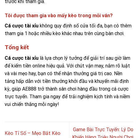
trước khi tham gia.
Tôi được tham gia vào mấy kèo trong mỗi ván?
Cá cược tài xỉu
không quy định số cửa tối đa, bạn có thêm
tham gia 1 hoặc nhiều kèo khác nhau trên cùng bàn chơi.
Tổng kết
Cá cược tài xỉu
là lựa chọn lý tưởng để giải trí sau giờ làm
để kiếm tiền online hiệu quả. Với chút vận may, nắm rõ luật
và vài mẹo hay, bạn có thể nhận thưởng giá trị cao. Nền
tảng hấp dẫn với tiền thưởng khởi đầu và khuyến mãi định
kỳ, giúp AE888 trở thành sân chơi hàng đầu trong cá cược
trực tuyến. Tham gia ngay để trải nghiệm kịch tính và niềm
vui chiến thắng mỗi ngày!
Game Bài Trực Tuyến: Lý Do
Kèo Tỉ Số – Mẹo Bắt Kèo
Khiến Hàng Triệu Người Chơi