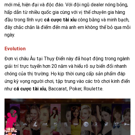
mới mẻ, hiện đại và độc đáo. Với đội ngũ dealer nóng bỏng,
hấp dẫn từ nhiều quốc gia cùng với vị thế chuyên gia hàng
đầu trong lĩnh vực
cá cược tài xỉu
công bằng và minh bạch,
đây chắc chắn là điểm đến mà anh em không thể bỏ qua mỗi
ngày.
Evolution
Đơn vị châu Âu tại Thụy Điển này đã hoạt động trong ngành
giải trí trực tuyến hơn 20 năm và hiểu rõ sự biến đổi nhanh
chóng của thị trường. Họ kịp thời cung cấp sản phẩm đáp
ứng kỳ vọng người chơi, tập trung vào các trò chơi kinh điển
như
cá cược tài xỉu
, Baccarat, Poker, Roulette.