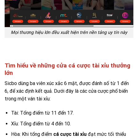
Mọi thương hiệu lớn đều xuất hiện trên nền tảng uy tín này
Tìm hiểu về những cửa cá cược tài xỉu thưởng
lớn
Sicbo dùng ba viên xúc xắc 6 mặt, được đánh số từ 1 đến
6, để xác định kết quả. Dưới đây là các cửa cược phổ biến
trong một ván tài xỉu:
Tài: Tổng điểm từ 11 đến 17.
Xỉu: Tổng điểm từ 4 đến 10.
Hòa: Khi tổng điểm
cá cược tài xỉu
đạt mức tối thiểu