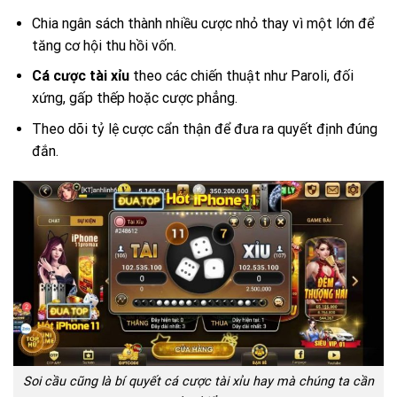
Chia ngân sách thành nhiều cược nhỏ thay vì một lớn để
tăng cơ hội thu hồi vốn.
Cá cược tài xỉu
theo các chiến thuật như Paroli, đối
xứng, gấp thếp hoặc cược phẳng.
Theo dõi tỷ lệ cược cẩn thận để đưa ra quyết định đúng
đắn.
Soi cầu cũng là bí quyết cá cược tài xỉu hay mà chúng ta cần