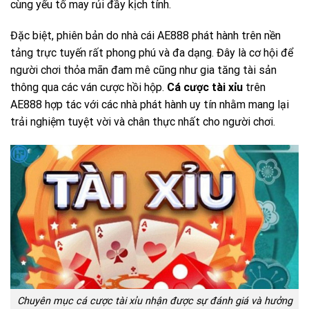
cùng yếu tố may rủi đầy kịch tính.
Đặc biệt, phiên bản do nhà cái AE888 phát hành trên nền
tảng trực tuyến rất phong phú và đa dạng. Đây là cơ hội để
người chơi thỏa mãn đam mê cũng như gia tăng tài sản
thông qua các ván cược hồi hộp.
Cá cược tài xỉu
trên
AE888 hợp tác với các nhà phát hành uy tín nhằm mang lại
trải nghiệm tuyệt vời và chân thực nhất cho người chơi.
Chuyên mục cá cược tài xỉu nhận được sự đánh giá và hưởng