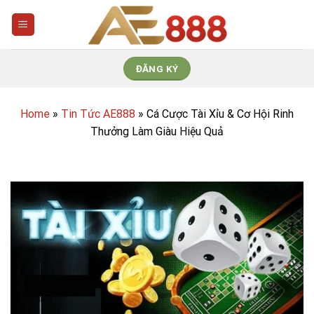
Chuyển
đến
nội
dung
ĐĂNG KÝ
Home
»
Tin Tức AE888
»
Cá Cược Tài Xỉu & Cơ Hội Rinh
Thưởng Làm Giàu Hiệu Quả