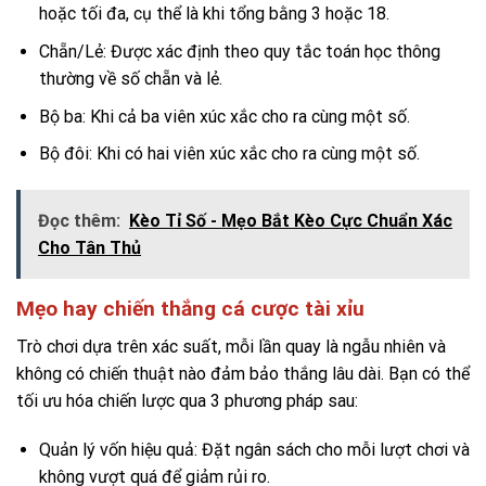
hoặc tối đa, cụ thể là khi tổng bằng 3 hoặc 18.
Chẵn/Lẻ: Được xác định theo quy tắc toán học thông
thường về số chẵn và lẻ.
Bộ ba: Khi cả ba viên xúc xắc cho ra cùng một số.
Bộ đôi: Khi có hai viên xúc xắc cho ra cùng một số.
Đọc thêm:
Kèo Tỉ Số - Mẹo Bắt Kèo Cực Chuẩn Xác
Cho Tân Thủ
Mẹo hay chiến thắng cá cược tài xỉu
Trò chơi dựa trên xác suất, mỗi lần quay là ngẫu nhiên và
không có chiến thuật nào đảm bảo thắng lâu dài. Bạn có thể
tối ưu hóa chiến lược qua 3 phương pháp sau:
Quản lý vốn hiệu quả: Đặt ngân sách cho mỗi lượt chơi và
không vượt quá để giảm rủi ro.