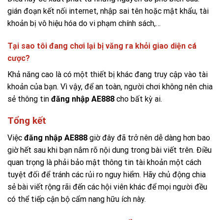
gián đoạn kết nối internet, nhập sai tên hoặc mật khẩu, tài
khoản bị vô hiệu hóa do vi phạm chính sách,…
Tại sao tôi đang chơi lại bị văng ra khỏi giao diện cá
cược?
Khả năng cao là có một thiết bị khác đang truy cập vào tài
khoản của bạn. Vì vậy, để an toàn, người chơi không nên chia
sẻ thông tin
đăng nhập AE888
cho bất kỳ ai.
Tổng kết
Việc
đăng nhập AE888
giờ đây đã trở nên dễ dàng hơn bao
giờ hết sau khi bạn nắm rõ nội dung trong bài viết trên. Điều
quan trọng là phải bảo mật thông tin tài khoản một cách
tuyệt đối để tránh các rủi ro nguy hiểm. Hãy chủ động chia
sẻ bài viết rộng rãi đến các hội viên khác để mọi người đều
có thể tiếp cận bộ cẩm nang hữu ích này.