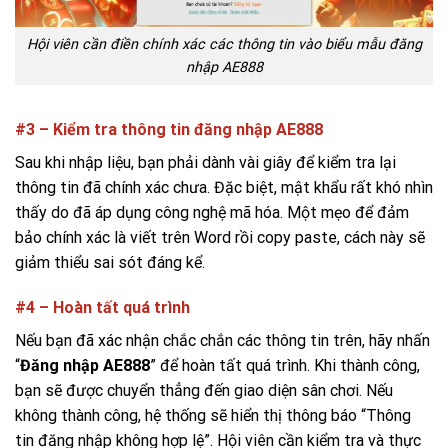
Hội viên cần điền chính xác các thông tin vào biểu mẫu đăng
nhập AE888
#3 – Kiểm tra thông tin đăng nhập AE888
Sau khi nhập liệu, bạn phải dành vài giây để kiểm tra lại
thông tin đã chính xác chưa. Đặc biệt, mật khẩu rất khó nhìn
thấy do đã áp dụng công nghệ mã hóa. Một mẹo để đảm
bảo
chính xác là viết trên Word rồi copy paste, cách này sẽ
giảm thiểu sai sót đáng kể.
#4 – Hoàn tất quá trình
Nếu bạn đã xác nhận chắc chắn các thông tin trên, hãy nhấn
“
Đăng nhập AE888
” để hoàn tất quá trình. Khi thành công,
bạn sẽ được chuyển thẳng đến giao diện sân chơi. Nếu
không thành công, hệ thống sẽ hiển thị thông báo “Thông
tin đăng nhập không hợp lệ”. Hội viên cần kiểm tra và thực