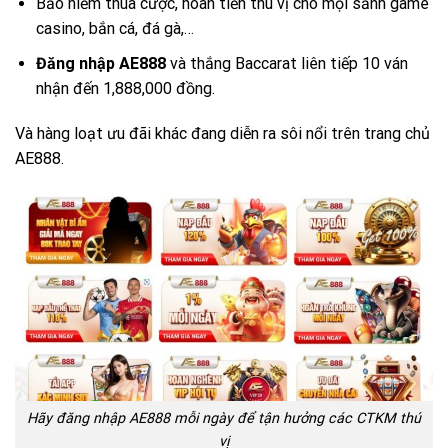
Bảo hiểm thua cược, hoàn tiền thú vị cho mọi sảnh game
casino, bắn cá, đá gà,…
Đăng nhập AE888
và thắng Baccarat liên tiếp 10 ván
nhận đến 1,888,000 đồng.
Và hàng loạt ưu đãi khác đang diễn ra sôi nổi trên trang chủ
AE888.
Hãy đăng nhập AE888 mỗi ngày để tận hưởng các CTKM thú
vị