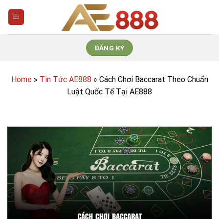
Chuyển
đến
nội
dung
ĐĂNG KÝ
Home
»
Tin Tức AE888
»
Cách Chơi Baccarat Theo Chuẩn
Luật Quốc Tế Tại AE888