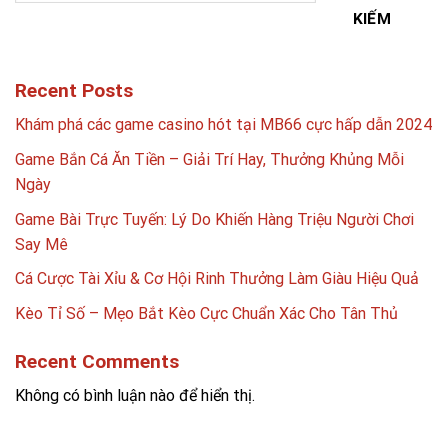
KIẾM
Recent Posts
Khám phá các game casino hót tại MB66 cực hấp dẫn 2024
Game Bắn Cá Ăn Tiền – Giải Trí Hay, Thưởng Khủng Mỗi
Ngày
Game Bài Trực Tuyến: Lý Do Khiến Hàng Triệu Người Chơi
Say Mê
Cá Cược Tài Xỉu & Cơ Hội Rinh Thưởng Làm Giàu Hiệu Quả
Kèo Tỉ Số – Mẹo Bắt Kèo Cực Chuẩn Xác Cho Tân Thủ
Recent Comments
Không có bình luận nào để hiển thị.