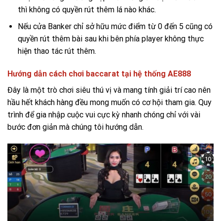
thì không có quyền rút thêm lá nào khác.
Nếu cửa Banker chỉ sở hữu mức điểm từ 0 đến 5 cũng có
quyền rút thêm bài sau khi bên phía player không thực
hiện thao tác rút thêm.
Hướng dẫn cách chơi baccarat tại hệ thống AE888
Đây là một trò chơi siêu thú vị và mang tính giải trí cao nên
hầu hết khách hàng đều mong muốn có cơ hội tham gia. Quy
trình để gia nhập cuộc vui cực kỳ nhanh chóng chỉ với vài
bước đơn giản mà chúng tôi hướng dẫn.