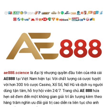
ae888.science
là đại lý nhượng quyền đầu tiên của nhà cái
AE888
tại Việt Nam hiện tại. Với chất lượng cá cược tuyệt
vời hơn 300 trò cược Casino, Xổ Số, Nổ Hũ và dịch vụ người
dùng tận tâm, hỗ trợ hội viên 24/7. Trang chủ
AE 888
hứa
hẹn sẽ đem đến một không gian giải trí ấn tượng kèm theo
hàng trăm nghìn ưu đãi giá trị cao diễn ra liên tục cho anh