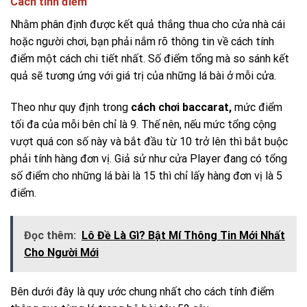
Cách tính điểm
Nhằm phân định được kết quả thắng thua cho cửa nhà cái
hoặc người chơi, bạn phải nắm rõ thông tin về cách tính
điểm một cách chi tiết nhất. Số điểm tổng mà so sánh kết
quả sẽ tương ứng với giá trị của những lá bài ở mỗi cửa.
Theo như quy định trong
cách chơi baccarat,
mức điểm
tối đa của mỗi bên chỉ là 9. Thế nên, nếu mức tổng cộng
vượt quá con số này và bắt đầu từ 10 trở lên thì bắt buộc
phải tính hàng đơn vị. Giả sử như cửa Player đang có tổng
số điểm cho những lá bài là 15 thì chỉ lấy hàng đơn vị là 5
điểm.
Đọc thêm:
Lô Đề Là Gì? Bật Mí Thông Tin Mới Nhất
Cho Người Mới
Bên dưới đây là quy ước chung nhất cho cách tính điểm