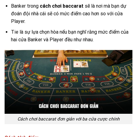
Banker trong
cách chơi baccarat
sẽ là nơi mà bạn dự
đoán đội nhà cái sẽ có mức điểm cao hơn so với cửa
Player.
Tie là sự lựa chọn hòa nếu bạn nghĩ rằng mức điểm của
hai cửa Banker và Player đều như nhau.
Cách chơi baccarat đơn giản với ba cửa cược chính