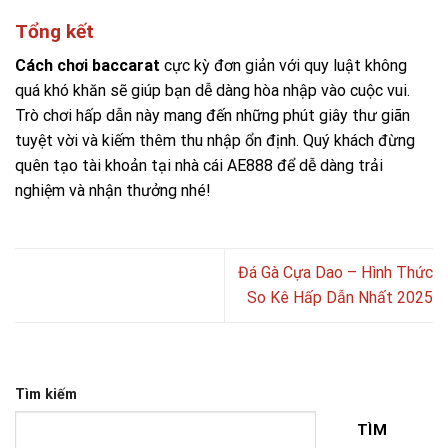
Tổng kết
Cách chơi baccarat
cực kỳ đơn giản với quy luật không
quá khó khăn sẽ giúp bạn dễ dàng hòa nhập vào cuộc vui.
Trò chơi hấp dẫn này mang đến những phút giây thư giãn
tuyệt vời và kiếm thêm thu nhập ổn định. Quý khách đừng
quên tạo tài khoản tại nhà cái AE888 để dễ dàng trải
nghiệm và nhận thưởng nhé!
Đá Gà Cựa Dao – Hình Thức
So Kê Hấp Dẫn Nhất 2025
Tìm kiếm
TÌM