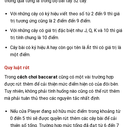
thông qua từng lá trong bộ bài tây 52 cây.
Với những cây có ký hiệu viết theo số từ 2 đến 9 thì giá
trị tương ứng cũng là 2 điểm đến 9 điểm.
Với những cây có giá trị đặc biệt như J, Q, K và 10 thì giá
trị tính chung là 10 điểm.
Cây bài có ký hiệu A hay còn gọi tên là Át thì có giá trị là
một điểm.
Quy luật rút
Trong
cách chơi baccarat
cũng có một vài trường hợp
được rút thêm để cải thiện mức điểm hiện có của đôi bên.
Tuy nhiên, không phải tình huống nào cũng có thể rút thêm
mà phải tuân thủ theo các nguyên tắc nhất định.
Nếu cửa Player đang sở hữu mức điểm trong khoảng từ
0 đến 5 thì sẽ được quyền rút thêm các cây bài để cải
thiện số tổng. Trường hợp mức tổng đã đạt từ 6 đến 7