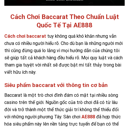
Cách Chơi Baccarat Theo Chuẩn Luật
Quốc Tế Tại AE888
Cách chơi baccarat
tuy không quá khó khăn nhưng vẫn
chưa có nhiều người hiểu rõ. Cho dù bạn là những người mới
thì cũng đừng quá lo lắng vì mọi hướng dẫn của chúng tôi
sẽ giúp tất cả khách hàng đều hiểu rõ. Mọi quy luật và cách
tham gia tuyệt vời nhất sẽ được bật mí tất thảy trong bài
viết hữu ích này.
Siêu phẩm baccarat với thông tin cơ bản
Baccarat là một trò chơi đình đám có mặt tại nhiều sòng
casino trên thế giới. Nguồn gốc của trò chơi đã có từ lâu
đời và trở thành một thể thức giải trí không thể thiếu đối
với những người phương Tây. Sân chơi
AE888
đã hợp thức
hóa siêu phẩm này lên nền tảng trực tuyến để bạn có thể